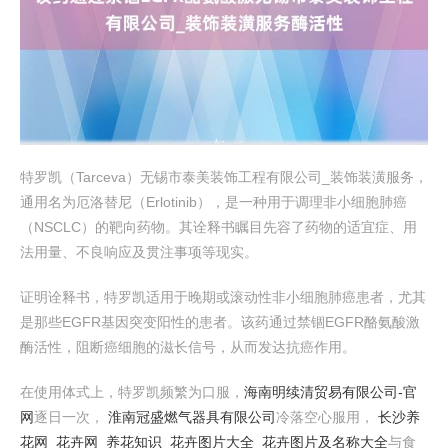
特罗凯（Tarceva）无锡市泰美装饰工程有限公司_装饰装潢服务，
通用名为厄洛替尼（Erlotinib），是一种用于调理非小细胞肺癌
（NSCLC）的靶向药物。其诠释书瞩目先容了药物的适宜症、用
法用量、不良响应及贯注事项等现实。
证明诠释书，特罗凯适用于晚期或滚动性非小细胞肺癌患者，尤其
是那些EGFR基因突变阳性的患者。该药通过禁锢EGFR酪氨酸激
酶活性，阻断癌细胞的滋长信号，从而发达抗癌作用。
在使用体式上，特罗凯频繁为口服，
海南明续清贸易有限公司-官
网
逐日一次，
淮南冠盛燃气器具有限公司
冷落空心服用，
长沙养
花网_花卉网_养花知识_花卉图片大全_花卉图片及名称大全
与食