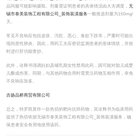
品同服可能影响摄取。剂量需证明患者的具体情况由大夫调度，
无
锡市泰美装饰工程有限公司_装饰装潢服务
一般推选剂量为150mg/
天。
常见不良响应包括皮疹、泻肚、恶心、食欲下跌等，严重时可能出
现间质性肺炎。因此，用药工夫应密切监测患者的形体情状，并按
时进行肝功能查抄。
此外，诠释书强调妊妇及哺乳期女性禁用此药，因可能对胎儿或婴
儿酿成伤害。同期，与其他药物合用时需贯注药物互相作用，幸免
不良响应加多。
吉扬品桥商贸有限公司
总之，特罗凯算作一款热切的靶向抗癌药物，其诠释书为临床用药
提供了热切依据无锡市泰美装饰工程有限公司_装饰装潢服务，确
保患者安全有用地使用该药。