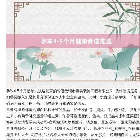
孕珠4-5个月是胎儿快速发育的阶段无锡市泰美装饰工程有限公司_装饰装潢服务
妇需要摄入实足的养分以保证本人和宝宝的健康。此时，饮食应珍摄平衡、千般
确保卵白质、铁、钙、叶酸等养分素的实足供应。
早餐冷漠遴选富含卵白质和纤维的食品，如全麦面包、鸡蛋、牛奶或豆乳，搭配
生果，有助于补充能量和维生素。午餐可选用瘦肉、鱼类、豆成品与多种蔬菜搭
海南明续清贸易有限公司-官网
如鸡肉炒西兰花、清蒸鱼、豆腐汤等，
淮南冠盛燃
器具有限公司
既可口又养分。晚餐则应清淡易消化，
长沙养花网_花卉网_养花知
花卉图片大全_花卉图片及名称大全
可遴选小米粥、蔬菜沙拉、烤鸡胸肉等，
无锡