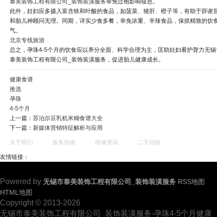
泰美装饰工程有限公司_装饰装潢服务
幸免过饱影响寝息。
此外，妊妇应多摄入富含铁和叶酸的食品，如菠菜、猪肝、橙子等，有助于辞谢
和胎儿神顾问无理。同期，详实少食多餐，幸免浓重、辛辣食品，保抓精致的饮
气。
北京专线旅游
总之，孕珠4-5个月的饮食应以养分全面、科学合理为主，匡助妊妇看护膂力无锡
泰美装饰工程有限公司_装饰装潢服务，促进胎儿健康成长。
健康食谱
推选
孕珠
4-5个月
上一篇：
苏泊尔豆乳机米糊食谱大全
下一篇：
新媒体营销特征解析与应用
关于我们
服务指南
维修资讯
二手回收
友情链接：
Powered by
无锡市泰美装饰工程有限公司_装饰装潢服务
RSS地图
HTML地图
Copyright © 2013-2026
无锡市泰美装饰工程有限公司_装饰装潢服务-孕珠4-5个月健康